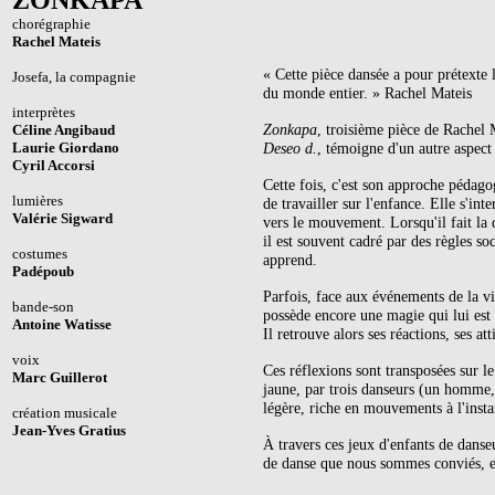
ZONKAPA
chorégraphie
Rachel Mateis
« Cette pièce dansée a pour prétexte l
Josefa, la compagnie
du monde entier. »
Rachel Mateis
interprètes
Zonkapa
, troisième pièce de Rachel 
Céline Angibaud
Laurie Giordano
Deseo d.
, témoigne d'un autre aspect 
Cyril Accorsi
Cette fois, c'est son approche pédagog
lumières
de travailler sur l'enfance. Elle s'inte
Valérie Sigward
vers le mouvement. Lorsqu'il fait la 
il est souvent cadré par des règles soc
costumes
apprend.
Padépoub
Parfois, face aux événements de la vie,
bande-son
possède encore une magie qui lui est 
Antoine Watisse
Il retrouve alors ses réactions, ses a
voix
Ces réflexions sont transposées sur l
Marc Guillerot
jaune, par trois danseurs (un homme,
légère, riche en mouvements à l'insta
création musicale
Jean-Yves Gratius
À travers ces jeux d'enfants de danse
de danse que nous sommes conviés, en